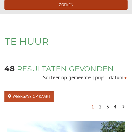
ZOEKEN
TE HUUR
48
RESULTATEN GEVONDEN
Sorteer op
gemeente
|
prijs
|
datum
▼
WEERGAVE OP KAART
1
2
3
4