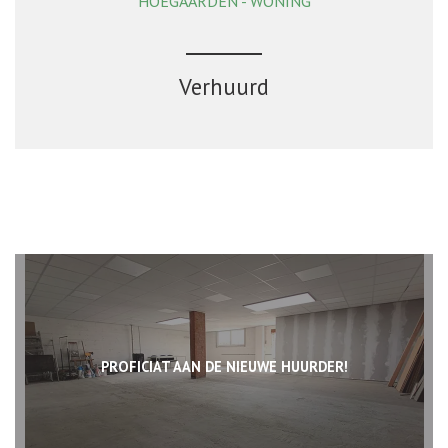
HOEGAARDEN - WONING
161 m²
4
1
Ja
Verhuurd
PROFICIAT AAN DE NIEUWE HUURDER!