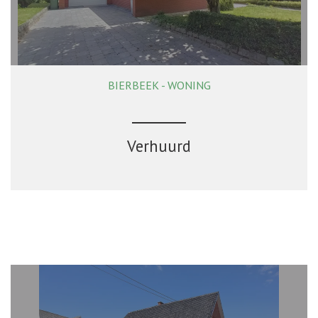
BIERBEEK - WONING
116 m²
2
1
Ja
Verhuurd