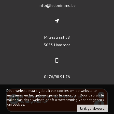
info@ledonimmo.be
Milsestraat 58
3053 Haasrode
0476/98.91.76
Deze website maakt gebruik van cookies om de website te
analyseren en het gebruiksgemak te vergroten. Door gebruik te
© 2026 - Led-On-Immo -
maken van deze website geeft u toestemming voor het gebruik
Developed by Zabun
-
Disclaimer
-
Privacy policy
van cookies.
Ja, ik ga akkoord