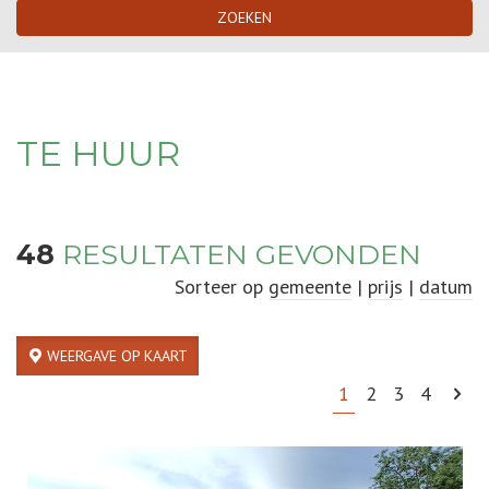
ZOEKEN
TE HUUR
48
RESULTATEN GEVONDEN
Sorteer op
gemeente
|
prijs
|
datum
WEERGAVE OP KAART
1
2
3
4