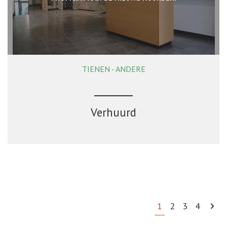
TIENEN - ANDERE
64 m²
Verhuurd
1
2
3
4