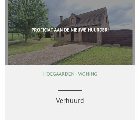
PROFICIAT AAN DE NIEUWE HUURDER!
HOEGAARDEN - WONING
161 m²
4
1
Ja
Verhuurd