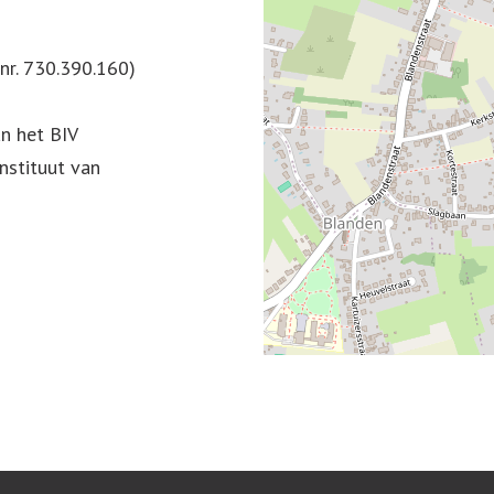
nr. 730.390.160)
n het BIV
nstituut van