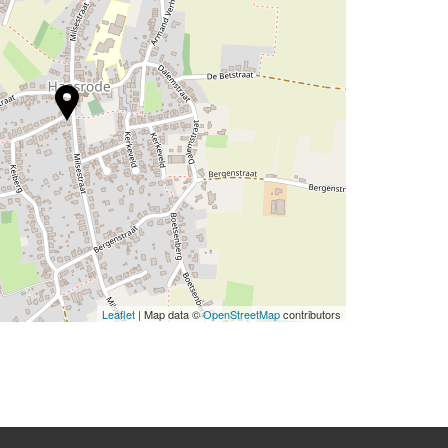
Leaflet
| Map data ©
OpenStreetMap
contributors