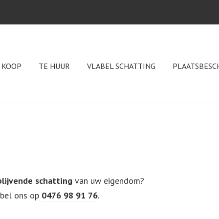
 KOOP
TE HUUR
VLABEL SCHATTING
PLAATSBESC
jblijvende schatting
van uw eigendom?
 bel ons op
0476 98 91 76
.