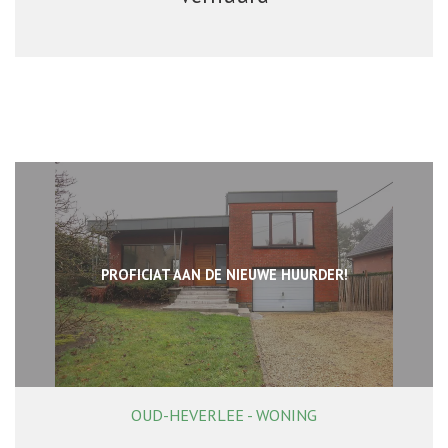
PROFICIAT AAN DE NIEUWE HUURDER!
OUD-HEVERLEE - WONING
180 m²
2
1
Ja