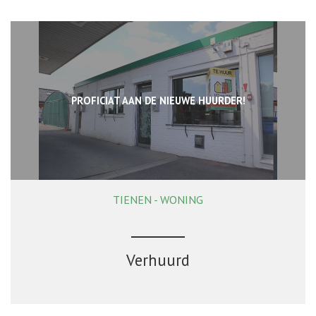
PROFICIAT AAN DE NIEUWE HUURDER!
TIENEN - WONING
96 m²
2
1
Verhuurd