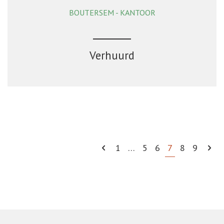
BOUTERSEM - KANTOOR
125 m²
Verhuurd
1
…
5
6
7
8
9