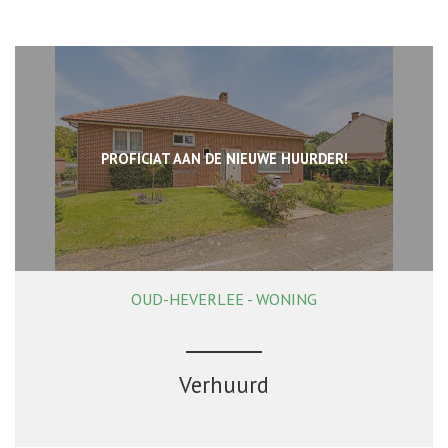
PROFICIAT AAN DE NIEUWE HUURDER!
OUD-HEVERLEE - WONING
218 m²
4
1
Ja
Verhuurd