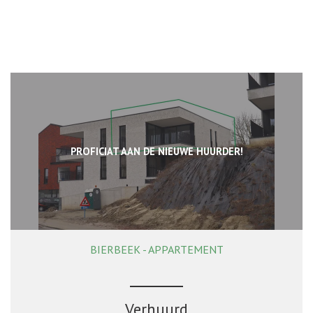
PROFICIAT AAN DE NIEUWE HUURDER!
BIERBEEK - APPARTEMENT
98 m²
2
1
Ja
Verhuurd