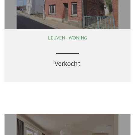
LEUVEN - WONING
144 m²
3
1
Ja
Verkocht