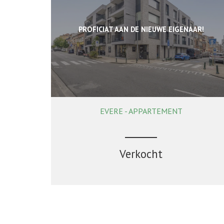
PROFICIAT AAN DE NIEUWE EIGENAAR!
EVERE - APPARTEMENT
84 m²
2
1
Verkocht