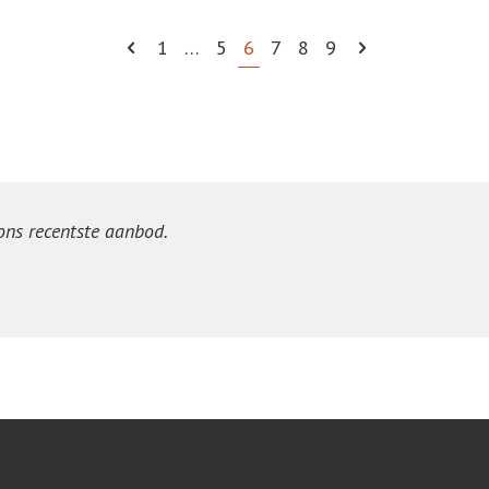
1
…
5
6
7
8
9
 ons recentste aanbod.