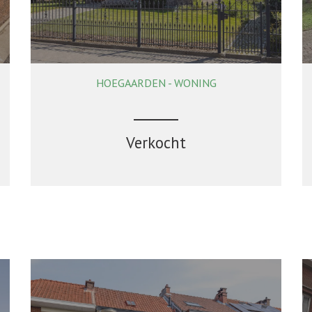
HOEGAARDEN - WONING
137 m²
2
1
Ja
Verkocht