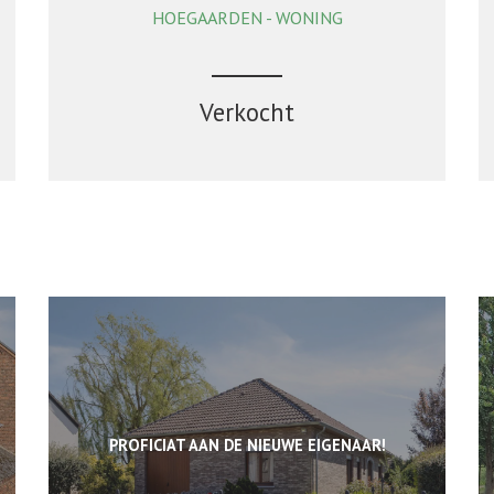
HOEGAARDEN - WONING
148 m²
3
2
Verkocht
PROFICIAT AAN DE NIEUWE EIGENAAR!