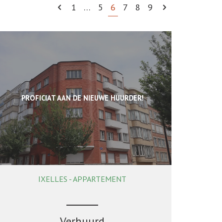
1
…
5
6
7
8
9
PROFICIAT AAN DE NIEUWE HUURDER!
IXELLES - APPARTEMENT
100 m²
3
1
Verhuurd