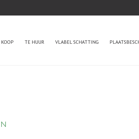
 KOOP
TE HUUR
VLABEL SCHATTING
PLAATSBESC
EN