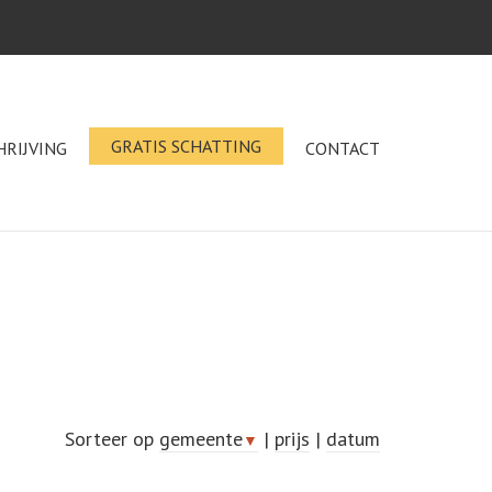
GRATIS SCHATTING
HRIJVING
CONTACT
Sorteer op
gemeente
|
prijs
|
datum
▼