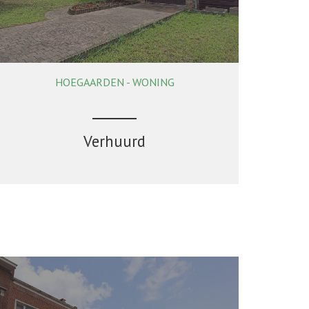
HOEGAARDEN - WONING
161 m²
4
1
Ja
Verhuurd