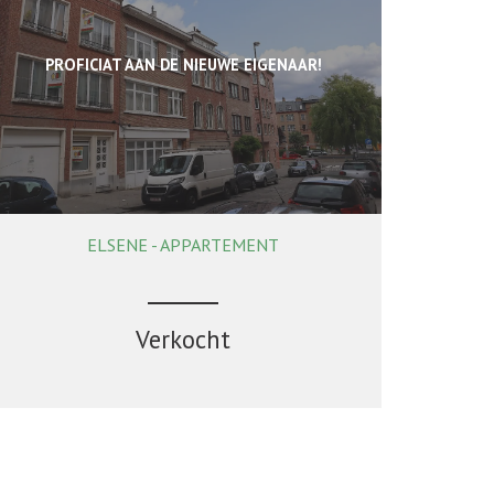
PROFICIAT AAN DE NIEUWE EIGENAAR!
ELSENE - APPARTEMENT
32 m²
1
1
Verkocht