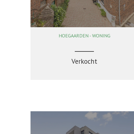
HOEGAARDEN - WONING
303 m²
5
2
Ja
Verkocht