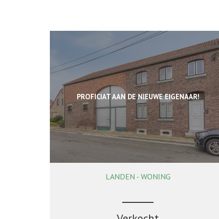
PROFICIAT AAN DE NIEUWE EIGENAAR!
LANDEN - WONING
155 m²
2
1
Verkocht