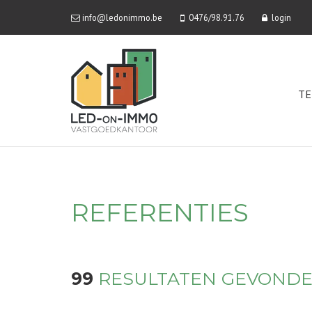
info@ledonimmo.be
0476/98.91.76
login
TE
REFERENTIES
99
RESULTATEN GEVOND