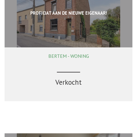
PROFICIAT AAN DE NIEUWE EIGENAAR!
BERTEM - WONING
140 m²
3
1
Verkocht