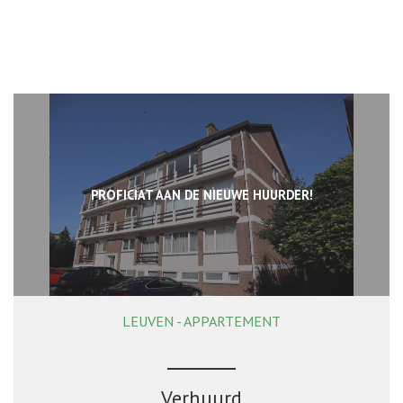
PROFICIAT AAN DE NIEUWE HUURDER!
LEUVEN - APPARTEMENT
78 m²
2
1
Ja
Verhuurd