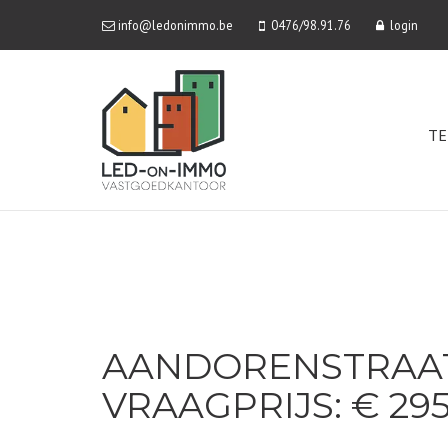
info@ledonimmo.be
0476/98.91.76
login
TE
AANDORENSTRAAT 
VRAAGPRIJS: € 29