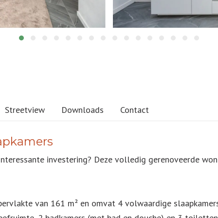
Streetview
Downloads
Contact
aapkamers
interessante investering? Deze volledig gerenoveerde won
ervlakte van 161 m² en omvat 4 volwaardige slaapkamers,
leefruimte, 2 badkamers (met bad en douche) en 3 toilette