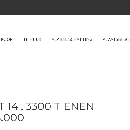
 KOOP
TE HUUR
VLABEL SCHATTING
PLAATSBESC
14 , 3300 TIENEN
5.000