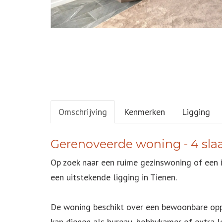
Omschrijving
Kenmerken
Ligging
OMSCHRIJVING
Gerenoveerde woning - 4 sl
Op zoek naar een ruime gezinswoning of een 
een uitstekende ligging in Tienen.
De woning beschikt over een bewoonbare opp
kan dienen als bureau, hobbykamer of extra 