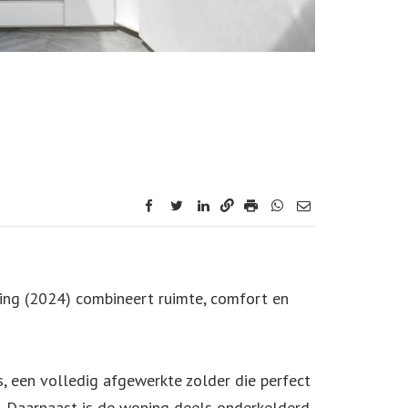
facebook
twitter
linkedin
ing (2024) combineert ruimte, comfort en
 een volledig afgewerkte zolder die perfect
n. Daarnaast is de woning deels onderkelderd