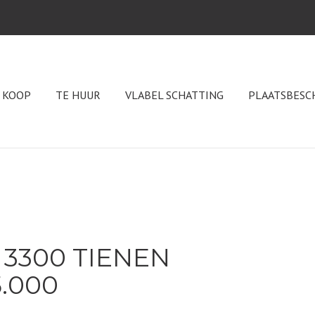
 KOOP
TE HUUR
VLABEL SCHATTING
PLAATSBESC
 3300 TIENEN
5.000