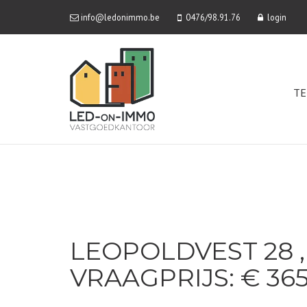
info@ledonimmo.be
0476/98.91.76
login
TE
LEOPOLDVEST 28 ,
VRAAGPRIJS: € 36