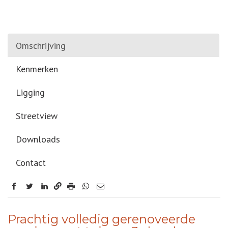
Omschrijving
Kenmerken
Ligging
Streetview
Downloads
Contact
facebook
twitter
linkedin
OMSCHRIJVING
Prachtig volledig gerenoveerde