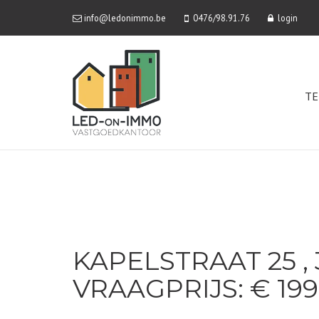
info@ledonimmo.be
0476/98.91.76
login
TE
KAPELSTRAAT 25 ,
VRAAGPRIJS: € 199