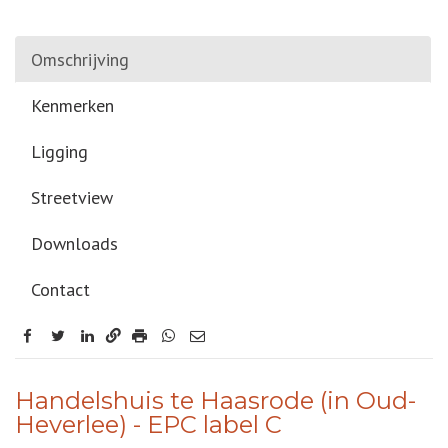
Omschrijving
Kenmerken
Ligging
Streetview
Downloads
Contact
facebook
twitter
linkedin
OMSCHRIJVING
Handelshuis te Haasrode (in Oud-
Heverlee) - EPC label C