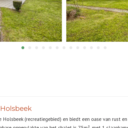
 Holsbeek
ge Holsbeek (recreatiegebied) en biedt een oase van rust en
bare oppervlakte van het chalet is 75m², met 1 slaapkame