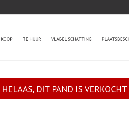
 KOOP
TE HUUR
VLABEL SCHATTING
PLAATSBESC
HELAAS, DIT PAND IS VERKOCHT