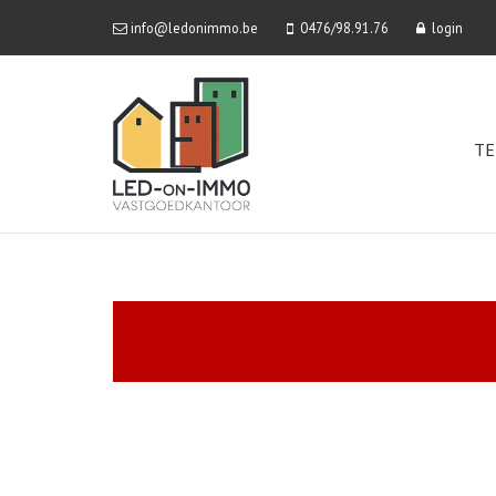
info@ledonimmo.be
0476/98.91.76
login
TE