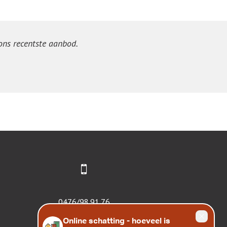
 ons recentste aanbod.
0476/98.91.76