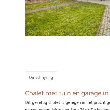
Omschrijving
OMSCHRIJVING
Chalet met tuin en garage in
Dit gezellig chalet is gelegen in het prachti
perceeloppervlakte van 8are 76ca. De bewoon