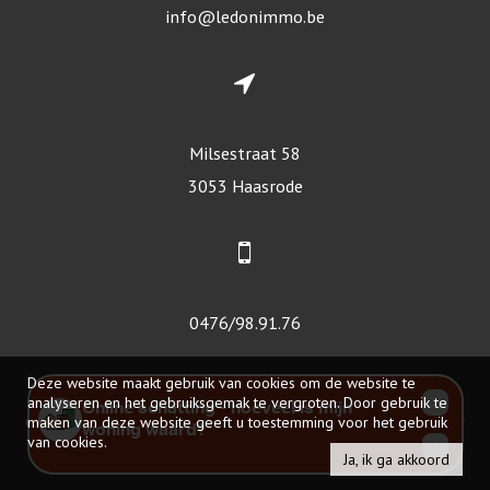
info@ledonimmo.be
Milsestraat 58
3053 Haasrode
0476/98.91.76
Deze website maakt gebruik van cookies om de website te
analyseren en het gebruiksgemak te vergroten. Door gebruik te
© 2026 - Led-On-Immo -
maken van deze website geeft u toestemming voor het gebruik
Developed by Zabun
-
Disclaimer
-
Privacy policy
van cookies.
Ja, ik ga akkoord