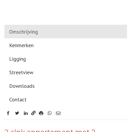
Omschrijving
Kenmerken
Ligging
Streetview
Downloads
Contact
facebook
twitter
linkedin
OMSCHRIJVING