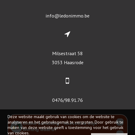
info@ledonimmo.be
Milsestraat 58
3053 Haasrode
0476/98.91.76
Deze website maakt gebruik van cookies om de website te
analyseren en het gebruiksgemak te vergroten. Door gebruik te
© 2026 - Led-On-Immo -
Developed by Zabun
-
Disclaimer
-
Privacy policy
maken van deze website geeft u toestemming voor het gebruik
van cookies.