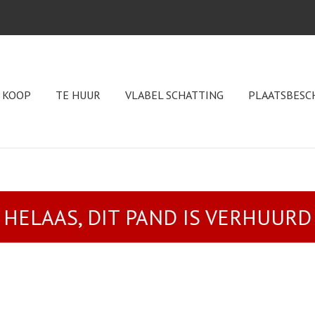
 KOOP
TE HUUR
VLABEL SCHATTING
PLAATSBESC
HELAAS, DIT PAND IS VERHUURD