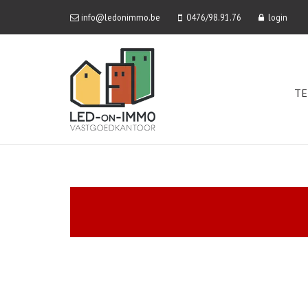
info@ledonimmo.be
0476/98.91.76
login
TE