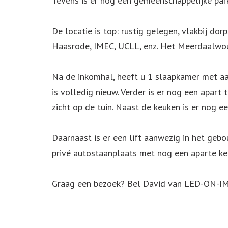
Tevens is er nog een gemeenschappelijke park
De locatie is top: rustig gelegen, vlakbij dor
Haasrode, IMEC, UCLL, enz. Het Meerdaalwoud 
Na de inkomhal, heeft u 1 slaapkamer met a
is volledig nieuw. Verder is er nog een apart
zicht op de tuin. Naast de keuken is er nog e
Daarnaast is er een lift aanwezig in het ge
privé autostaanplaats met nog een aparte ke
Graag een bezoek? Bel David van LED-ON-IM