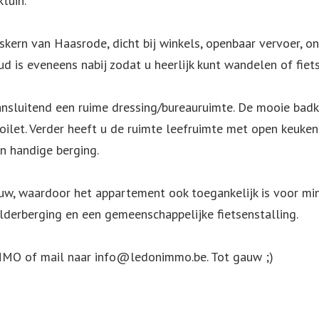
tuin.
pskern van Haasrode, dicht bij winkels, openbaar vervoer, o
is eveneens nabij zodat u heerlijk kunt wandelen of fiets
ansluitend een ruime dressing/bureauruimte. De mooie b
 toilet. Verder heeft u de ruimte leefruimte met open keuk
en handige berging.
bouw, waardoor het appartement ook toegankelijk is voor m
lderberging en een gemeenschappelijke fietsenstalling.
MO of mail naar info@ledonimmo.be. Tot gauw ;)