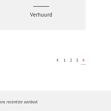
Verhuurd
1
2
3
4
 ons recentste aanbod.