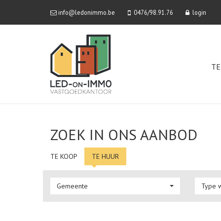
info@ledonimmo.be
0476/98.91.76
login
TE
ZOEK IN ONS AANBOD
TE KOOP
TE HUUR
Gemeente
Type 