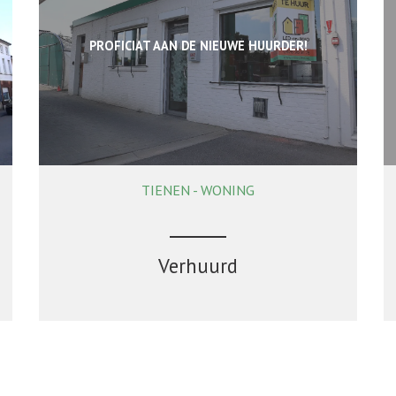
PROFICIAT AAN DE NIEUWE HUURDER!
TIENEN - WONING
96 m²
2
1
Verhuurd