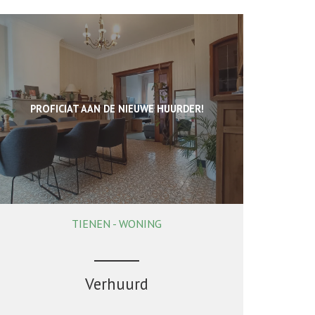
PROFICIAT AAN DE NIEUWE HUURDER!
TIENEN - WONING
153 m²
2
1
Verhuurd