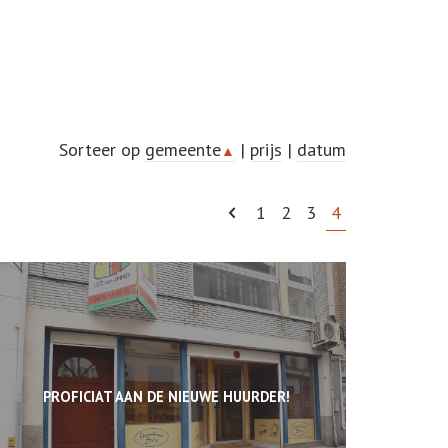
Sorteer op
gemeente
|
prijs
|
datum
▲
1
2
3
4
PROFICIAT AAN DE NIEUWE HUURDER!