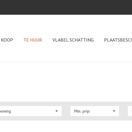
 KOOP
TE HUUR
VLABEL SCHATTING
PLAATSBESC
woning
Min. prijs