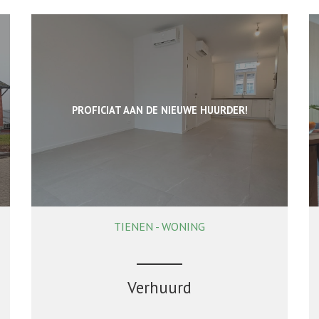
PROFICIAT AAN DE NIEUWE HUURDER!
TIENEN - WONING
90 m²
2
1
Verhuurd