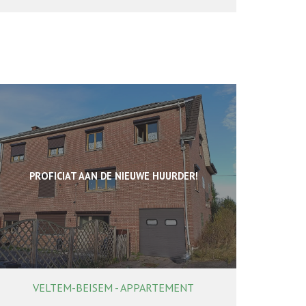
PROFICIAT AAN DE NIEUWE HUURDER!
VELTEM-BEISEM - APPARTEMENT
75 m²
1
1
Ja