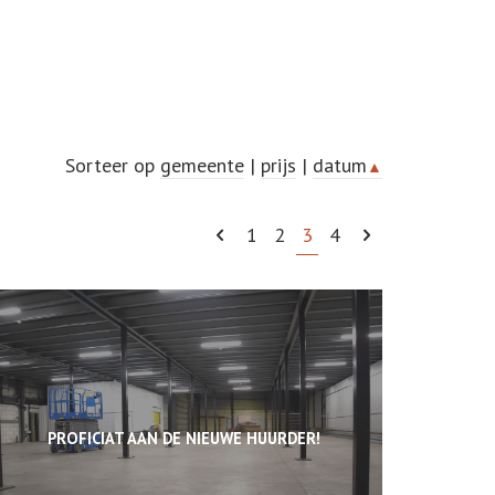
Sorteer op
gemeente
|
prijs
|
datum
▲
1
2
3
4
PROFICIAT AAN DE NIEUWE HUURDER!