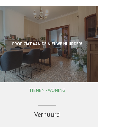
PROFICIAT AAN DE NIEUWE HUURDER!
TIENEN - WONING
153 m²
2
1
Verhuurd