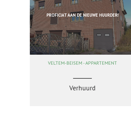
PROFICIAT AAN DE NIEUWE HUURDER!
VELTEM-BEISEM - APPARTEMENT
75 m²
1
1
Ja
Verhuurd