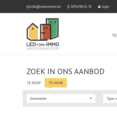
info@ledonimmo.be
0476/98.91.76
login
TE
ZOEK IN ONS AANBOD
TE KOOP
TE HUUR
Gemeente
Type 