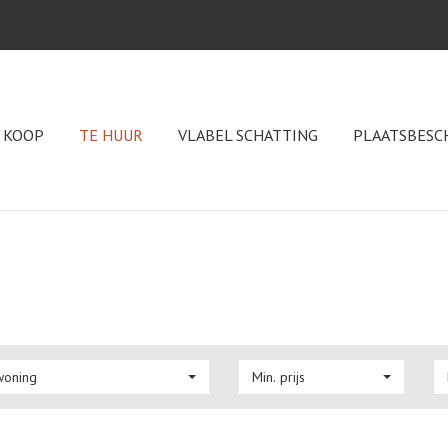
 KOOP
TE HUUR
VLABEL SCHATTING
PLAATSBESC
woning
Min. prijs