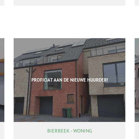
PROFICIAT AAN DE NIEUWE HUURDER!
BIERBEEK - WONING
4
2
Ja