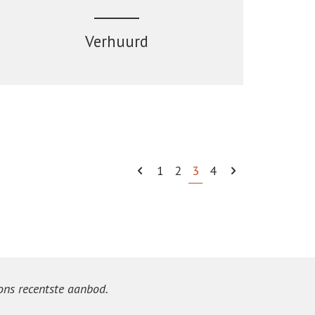
Verhuurd
1
2
3
4
 ons recentste aanbod.