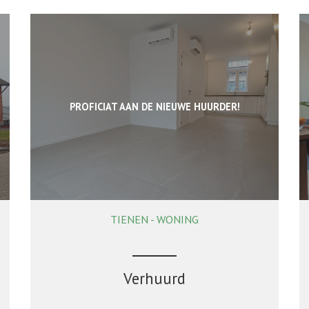
PROFICIAT AAN DE NIEUWE HUURDER!
TIENEN - WONING
90 m²
2
1
Verhuurd