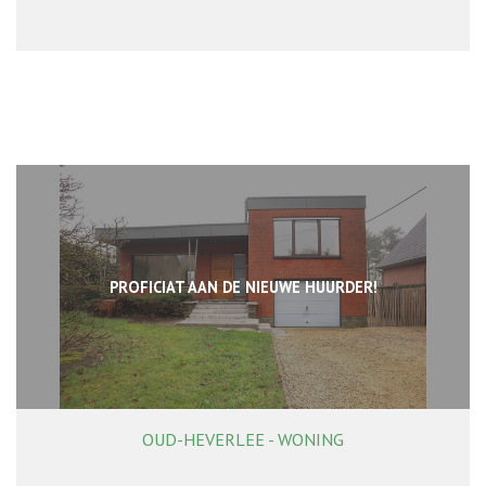
PROFICIAT AAN DE NIEUWE HUURDER!
OUD-HEVERLEE - WONING
180 m²
2
1
Ja