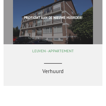
PROFICIAT AAN DE NIEUWE HUURDER!
LEUVEN - APPARTEMENT
78 m²
2
1
Ja
Verhuurd