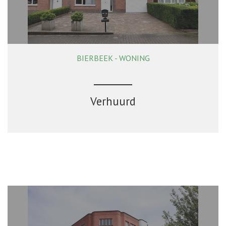
BIERBEEK - WONING
139 m²
3
1
Ja
Verhuurd