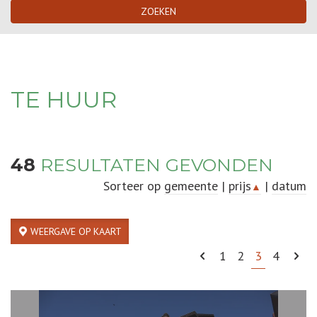
ZOEKEN
TE HUUR
48
RESULTATEN GEVONDEN
Sorteer op
gemeente
|
prijs
|
datum
▲
WEERGAVE OP KAART
1
2
3
4