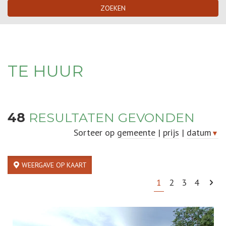
ZOEKEN
TE HUUR
48
RESULTATEN GEVONDEN
Sorteer op
gemeente
|
prijs
|
datum
▼
WEERGAVE OP KAART
1
2
3
4