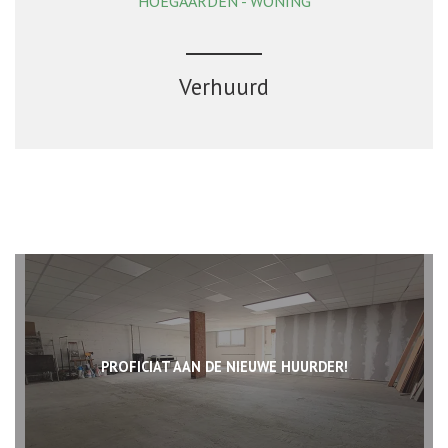
HOEGAARDEN - WONING
161 m²
4
1
Ja
Verhuurd
PROFICIAT AAN DE NIEUWE HUURDER!