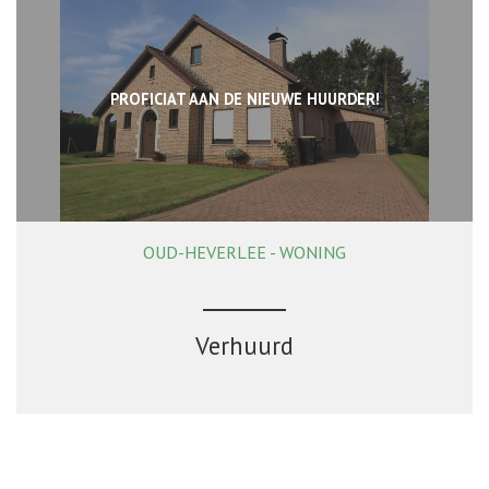
PROFICIAT AAN DE NIEUWE HUURDER!
OUD-HEVERLEE - WONING
123 m²
3
1
Ja
Verhuurd