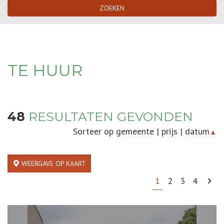
ZOEKEN
TE HUUR
48
RESULTATEN GEVONDEN
Sorteer op
gemeente
|
prijs
|
datum
▲
WEERGAVE OP KAART
1
2
3
4