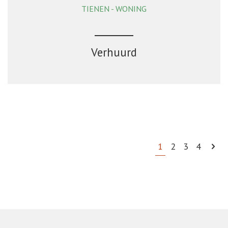
TIENEN - WONING
Verhuurd
1
2
3
4