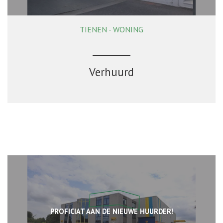
TIENEN - WONING
96 m²
2
1
Verhuurd
PROFICIAT AAN DE NIEUWE HUURDER!