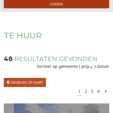
ZOEKEN
TE HUUR
48
RESULTATEN GEVONDEN
Sorteer op
gemeente
|
prijs
|
datum
▲
WEERGAVE OP KAART
1
2
3
4