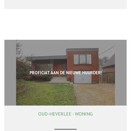
PROFICIAT AAN DE NIEUWE HUURDER!
OUD-HEVERLEE - WONING
180 m²
2
1
Ja