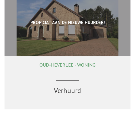
PROFICIAT AAN DE NIEUWE HUURDER!
OUD-HEVERLEE - WONING
123 m²
3
1
Ja
Verhuurd