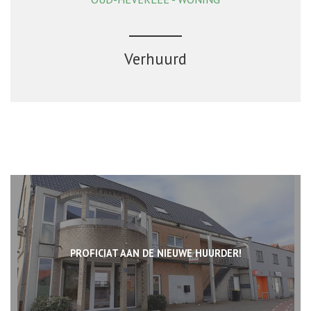
218 m²
4
1
Ja
Verhuurd
PROFICIAT AAN DE NIEUWE HUURDER!