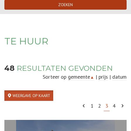
ZOEKEN
TE HUUR
48
RESULTATEN GEVONDEN
Sorteer op
gemeente
|
prijs
|
datum
▲
WEERGAVE OP KAART
1
2
3
4