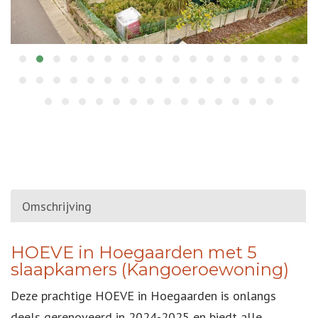
Omschrijving
OMSCHRIJVING
HOEVE in Hoegaarden met 5
slaapkamers (Kangoeroewoning)
Deze prachtige HOEVE in Hoegaarden is onlangs
deels gerenoveerd in 2024-2025 en biedt alle