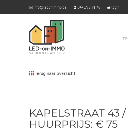
info@ledonimmo.be
0476/98.91.76
login
TE
Terug naar overzicht
KAPELSTRAAT 43 / 
HUURPRIJS: € 75