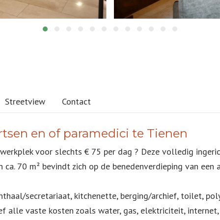
Streetview
Contact
artsen en of paramedici te Tienen
werkplek voor slechts € 75 per dag ? Deze volledig ingerich
van ca. 70 m² bevindt zich op de benedenverdieping van ee
haal/secretariaat, kitchenette, berging/archief, toilet, pol
ef alle vaste kosten zoals water, gas, elektriciteit, inter