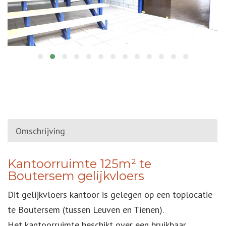
Omschrijving
OMSCHRIJVING
Kantoorruimte 125m² te
Boutersem gelijkvloers
Dit gelijkvloers kantoor is gelegen op een toplocatie
te Boutersem (tussen Leuven en Tienen).
Het kantoorruimte beschikt over een bruikbaar