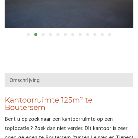
Omschrijving
OMSCHRIJVING
Kantoorruimte 125m² te
Boutersem
Bent u op zoek naar een kantoorruimte op een
toplocatie ? Zoek dan niet verder. Dit kantoor is zeer
goed gelegen te Boutersem (tussen Leuven en Tienen)