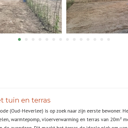
tuin en terras
de (Oud-Heverlee) is op zoek naar zijn eerste bewoner. He
len, warmtepomp, vloerverwarming en terras van 20m² met t
n de avondzon. Dit maakt het terras de ideale plek om van