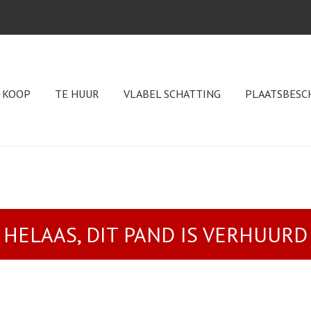
 KOOP
TE HUUR
VLABEL SCHATTING
PLAATSBESC
HELAAS, DIT PAND IS VERHUURD