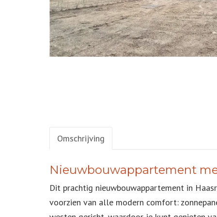
Omschrijving
OMSCHRIJVING
Nieuwbouwappartement met 
Dit prachtig nieuwbouwappartement in Haasro
voorzien van alle modern comfort: zonnepane
westen gericht, waardoor je kunt genieten va