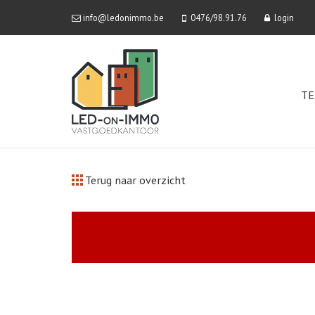
info@ledonimmo.be
0476/98.91.76
login
TE
Terug naar overzicht