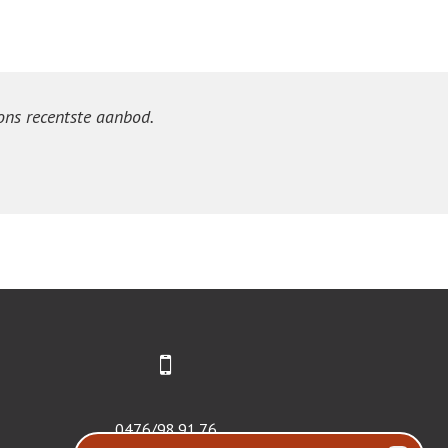
 ons recentste aanbod.
0476/98.91.76