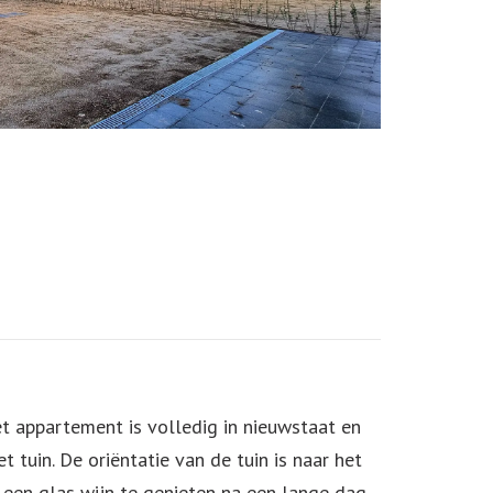
t appartement is volledig in nieuwstaat en
uin. De oriëntatie van de tuin is naar het
 een glas wijn te genieten na een lange dag.